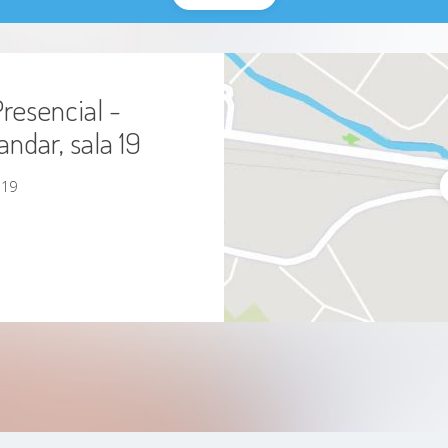
Nódulo da glândula adrenal
resencial -
andar, sala 19
 19