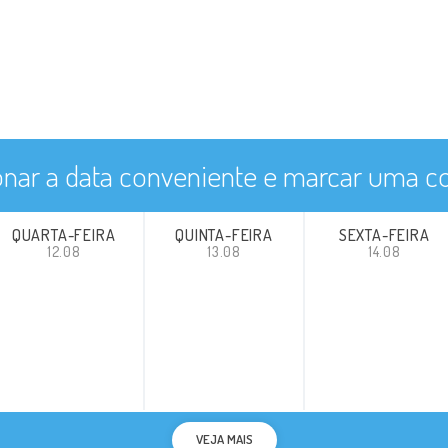
Hipertireoidismo
Hipotireoidismo
Neoplasias Da Glândula Tireóide
onar a data conveniente e marcar uma co
Prolactinoma
Tireoidite
QUARTA-FEIRA
QUINTA-FEIRA
SEXTA-FEIRA
12.08
13.08
14.08
Tireoidite Auto-Imune
Câncer de tireoide
Bócio Nodular
Nódulo da glândula tireóide
VEJA MAIS